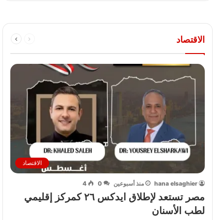
موجز أخبار جريدة الصوت
14
02:10
الاقتصاد
أخبار اليوم الثلثاء 21-1-2025 | مصرية وعربية وعالمية
15
03:13
حصاد الصوت الإخباري ليوم 26 يونيو 2020
16
06:10
البث المباشر لموجز اخبار الصوت المصورة تقديم غادة محمد
17
04:20
البث المباشر لموجز انباء الوادي في اسبوع تقديم ايناس ادهم
18
03:03
الاقتصاد
البث المباشر لموجز اخبار الصوت ليوم 25 اغسطس تقديم
hana elsaghier
منذ أسبوعين
0
4
19
هند عمران
مصر تستعد لإطلاق ايدكس ٢٦ كمركز إقليمي
03:57
لطب الأسنان
البث المباشر لموجز اخبار الصوت ليوم 23 من اغسطس