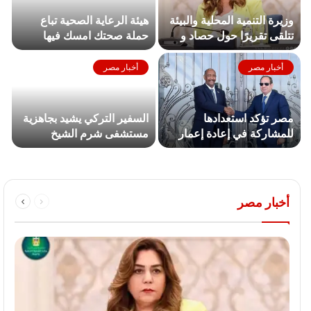
وزيرة التنمية المحلية والبيئة
هيئة الرعاية الصحية تباع
تتلقى تقريرًا حول حصاد و
حملة صحتك امسك فيها
تطوير منظومة التدريب
بإيدك وسنانك تحقق 217%
ومركز سقارة
من مستهدفها بمحافظة المنيا
أخبار مصر
أخبار مصر
مصر تؤكد استعدادها
السفير التركي يشيد بجاهزية
للمشاركة في إعادة إعمار
مستشفى شرم الشيخ
السودان فور توقف الحرب
الدولي والرعاية المقدمة
لمواطني بلاده
أخبار مصر