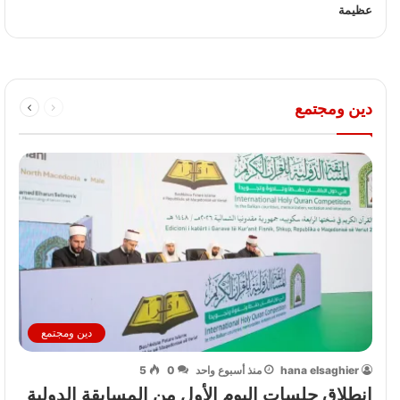
دين ومجتمع
دين ومجتمع
hana elsaghier
منذ أسبوع واحد
0
5
انطلاق جلسات اليوم الأول من المسابقة الدولية