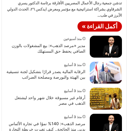
20
تدشن جمعية رجال الأعمال المصريين الأفارقة برئاسة الدكتور يسري
تقديم محمد صبحي
03:58
الشرقاوي بشراكة استراتيجية مع مؤتمر ومعرض ايدكس ٢٦، الحدث الدولي
الأبرز في طب…
البث المباشر لاخبار الاسكندرية تقديم اميرة سعد
21
04:23
أكمل القراءة »
منذ أسبوعين
البث المباشر لموجز اخبار الصوت من القاهرة تقديم هند
22
مدير «مرصد الذهب»: بيع المشغولات بالوزن
عمران
04:44
الصافي يحفظ حق المستهلك
البث المباشر لموجز اخبار الصوت ليوم السابع والعشرين من
منذ 3 أسابيع
23
شهر اغسطس تقديم ايناس ادهم
الرقابة المالية يصدر قرارًا بتشكيل لجنة تنسيقية
04:20
بين الهيئة والبورصة ومصلحة الضرائب
سورة يس 2013م الشيخ مشاري راشد العفاسي Surah
24
Yasin - Mishary Alafasy
منذ 3 أسابيع
19:16
أرقام غير مسبوقة خلال شهر واحد ليشتعل
الذهب في مصر
البث المباشر لموجز اخبار الصوت ليوم السادس والعشرين
25
من شهر اغسطس تقديم محمد صبحي
03:22
منذ 3 أسابيع
مرصد الذهب»: 140% نموًا في تجارة الألماس
سورة يس الشيخ مشاري راشد العفاسي Surat Ya Sin
بدبي منذ الجائحة.. كيف تغيرت خريطة التجارة
26
Mishary Rashed Alafasy