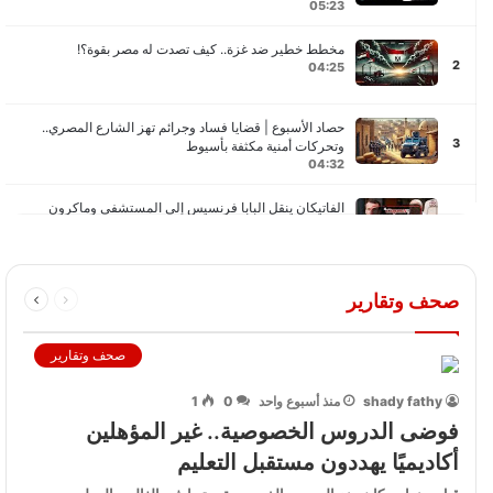
05:23
مخطط خطير ضد غزة.. كيف تصدت له مصر بقوة؟!
2
04:25
حصاد الأسبوع | قضايا فساد وجرائم تهز الشارع المصري..
3
وتحركات أمنية مكثفة بأسيوط
04:32
الفاتيكان ينقل البابا فرنسيس إلى المستشفى وماكرون
4
يحذر من غياب أوروبا عن مفاوضات أوكرانيا
03:39
أخبار اليوم | نهر الدم في الأرجنتين يثير الذعر وعائلات
صحف وتقارير
5
المحتجزين تضغط على نتنياهو
07:07
صحف وتقارير
حصاد الاسبوع: أسعار الذهب تشتعل وجريمة الدارك ويب تهز
6
مصر.. وأسرار جديدة في حادثة موظف الأوبرا
shady fathy
منذ أسبوع واحد
0
1
07:17
فوضى الدروس الخصوصية.. غير المؤهلين
حصاد الأسبوع: قرارات هامة في مصر.. وأزمة دبلوماسية بين
أكاديميًا يهددون مستقبل التعليم
7
الجزائر وفرنسا
03:57