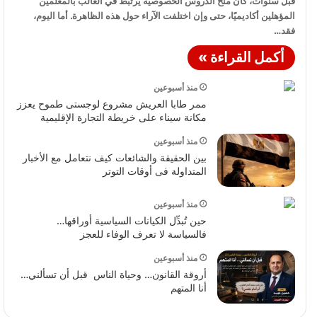
قبل سنوات، كان منح الدروس الخصوصية يرتبط في الغالب بالمعلمين
المؤهلين أكاديميًا، حتى وإن اختلفت الآراء حول هذه الظاهرة. أما اليوم،
قرارات مفاجئة في مصر وتصعيد عالمي غير متوقع
فقد…
8
04:25
أكمل القراءة »
قرارات مفاجئة في مصر وتصعيد عالمي غير متوقع
9
04:25
منذ أسبوعين
ممر طابا العريش مشروع لوجستى طموح يعزز
مكانة سيناء على خريطة التجارة الإقليمية
قرارات مفاجئة في مصر وتصعيد عالمي غير متوقع
10
04:25
منذ أسبوعين
بين الحقيقة والشائعات كيف نتعامل مع الأخبار
المتداولة فى أوقات التوتر
حصاد الأسبوع: أبرز الأخبار المحلية والعالمية | تصريحات
11
السيسي وكارثة في جنوب السودان!
05:27
منذ أسبوعين
حين تُبدِّل الكيانات السياسية أوراقها…
حصاد الأسبوع: أبرز الأخبار المحلية والعالمية | تصريحات
فالسياسة لا تعرف الوفاء للعجز
12
السيسي وكارثة في جنوب السودان!
05:27
منذ أسبوعين
أروقة القانون… وحياة الناس قبل أن تسألني…
أخبار اليوم الثلثاء 21-1-2025 | مصرية وعربية وعالمية
أنا المتهم
13
03:13